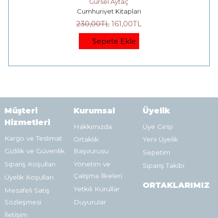
Gürsel Aytaç
Cumhuriyet Kitapları
230
,00
TL
161
,00
TL
Sepete Ekle
Müşteri
Kurumsal
Üyelik
Hizmetleri
Hakkımızda
Üye Girişi
Kargo ve Teslimat
Ortaklık
Yeni Üyelik
Gizlilik ve Güvenlik
Başvurusu
Sepetim
Sipariş Koşulları
Yönetim ve
Sipariş Takibi
Çalışma İlkeleri
Üyelik Koşulları
ORTAKLARIMIZ
Yetkili Kurullar
Mesafeli Satış
Sözleşmesi
Duyurular
İletişim