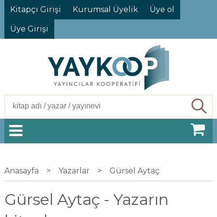
Kitapçı Girişi
Kurumsal Üyelik
Üye ol
Üye Girişi
Ara
Anasayfa
>
Yazarlar
>
Gürsel Aytaç
Gürsel Aytaç - Yazarın