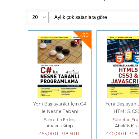
30
%
Yeni Başlayanlar İçin C#
Yeni Başlayanla
İle Nesne Tabanlı
HTML5, CS
Programlama
JAVASCRI
Fahrettin Erdinç
Fahrettin Erd
Abaküs Kitap
Abaküs Kit
455
,00
TL
318
,50
TL
440
,00
TL
308