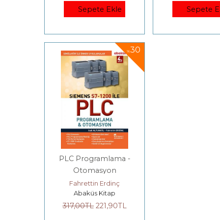
Sepete Ekle
Sepete E
30
%
PLC Programlama -
Otomasyon
Fahrettin Erdinç
Abaküs Kitap
317
,00
TL
221
,90
TL