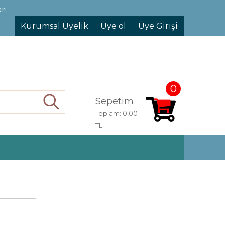
rı
Kurumsal Üyelik
Üye ol
Üye Girişi
0
Sepetim
Ara
Toplam:
0,00
TL