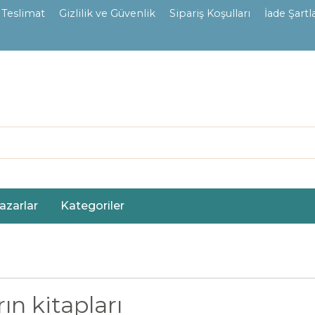
 Teslimat
Gizlilik ve Güvenlik
Sipariş Koşulları
İade Şartla
azarlar
Kategoriler
ın kitapları