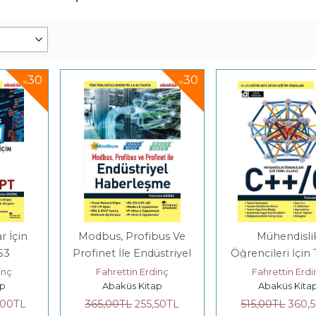
30
30
%
%
r İçin
Modbus, Profibus Ve
Mühendisli
S3
Profinet İle Endüstriyel
Öğrencileri İçin
PT
Haberleşme
Kılavuz C / C
inç
Fahrettin Erdinç
Fahrettin Erdi
ap
Abaküs Kitap
Abaküs Kita
,00
TL
365
,00
TL
255
,50
TL
515
,00
TL
360
,