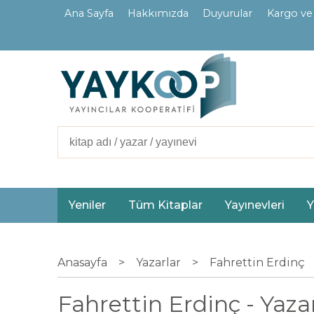
Ana Sayfa
Hakkımızda
Duyurular
Kargo ve
İletişim
Ortaklarımız
Yeniler
Tüm Kitaplar
Yayınevleri
Y
Anasayfa
>
Yazarlar
>
Fahrettin Erdinç
Fahrettin Erdinç - Yazar