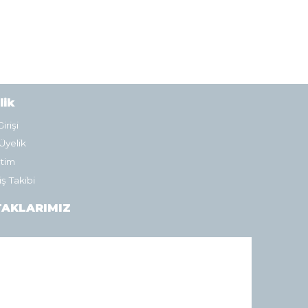
lik
irişi
Üyelik
tim
iş Takibi
AKLARIMIZ