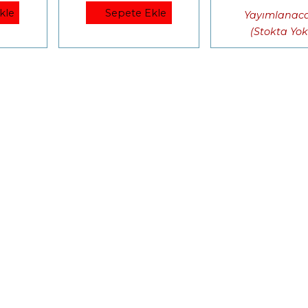
kle
Sepete Ekle
Yayımlanac
(Stokta Yok