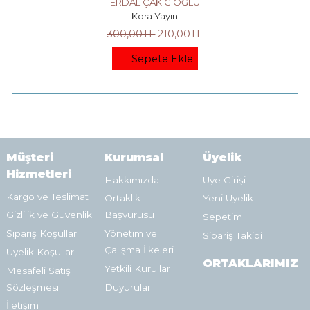
ERDAL ÇAKICIOĞLU
Kora Yayın
300
,00
TL
210
,00
TL
Sepete Ekle
Müşteri
Kurumsal
Üyelik
Hizmetleri
Hakkımızda
Üye Girişi
Kargo ve Teslimat
Ortaklık
Yeni Üyelik
Gizlilik ve Güvenlik
Başvurusu
Sepetim
Sipariş Koşulları
Yönetim ve
Sipariş Takibi
Çalışma İlkeleri
Üyelik Koşulları
ORTAKLARIMIZ
Yetkili Kurullar
Mesafeli Satış
Sözleşmesi
Duyurular
İletişim