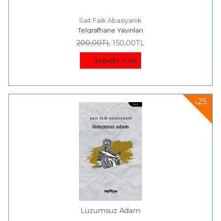
Sait Faik Abasıyanık
Telgrafhane Yayınları
200
,00
TL
150
,00
TL
Sepete Ekle
25
%
Lüzumsuz Adam