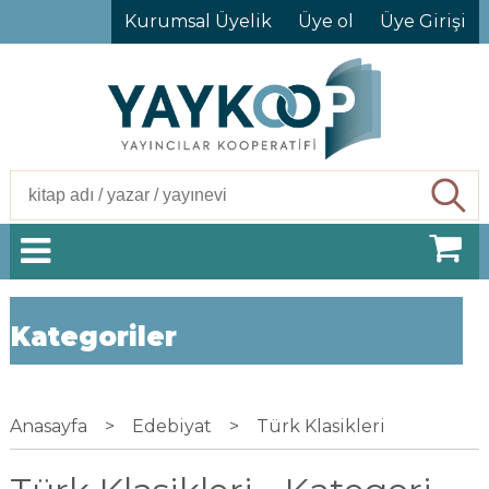
Kurumsal Üyelik
Üye ol
Üye Girişi
Ara
Kategoriler
Anasayfa
>
Edebiyat
>
Türk Klasikleri