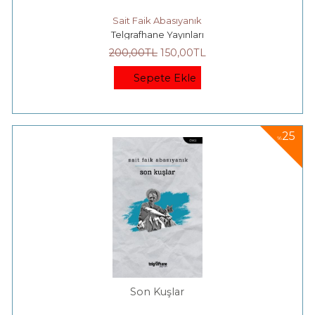
Sait Faik Abasıyanık
Telgrafhane Yayınları
200
,00
TL
150
,00
TL
Sepete Ekle
25
%
Son Kuşlar