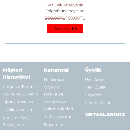
Sait Faik Abasıyanık
Telgrafhane Yayınları
200
,00
TL
150
,00
TL
Sepete Ekle
Müşteri
Kurumsal
Üyelik
Hizmetleri
Hakkımızda
Üye Girişi
Kargo ve Teslimat
Ortaklık
Yeni Üyelik
Gizlilik ve Güvenlik
Başvurusu
Sepetim
Sipariş Koşulları
Yönetim ve
Sipariş Takibi
Çalışma İlkeleri
Üyelik Koşulları
ORTAKLARIMIZ
Yetkili Kurullar
Mesafeli Satış
Sözleşmesi
Duyurular