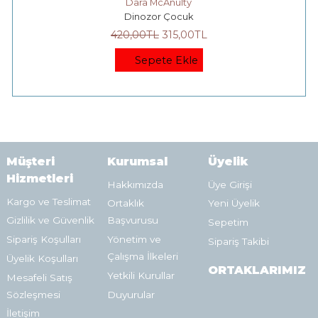
Dara McAnulty
Dinozor Çocuk
420
,00
TL
315
,00
TL
Sepete Ekle
Müşteri
Kurumsal
Üyelik
Hizmetleri
Hakkımızda
Üye Girişi
Kargo ve Teslimat
Ortaklık
Yeni Üyelik
Gizlilik ve Güvenlik
Başvurusu
Sepetim
Sipariş Koşulları
Yönetim ve
Sipariş Takibi
Çalışma İlkeleri
Üyelik Koşulları
ORTAKLARIMIZ
Yetkili Kurullar
Mesafeli Satış
Sözleşmesi
Duyurular
İletişim