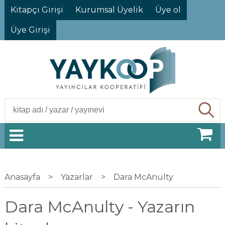
Kitapçı Girişi
Kurumsal Üyelik
Üye ol
Üye Girişi
Ara
Anasayfa
>
Yazarlar
>
Dara McAnulty
Dara McAnulty - Yazarın