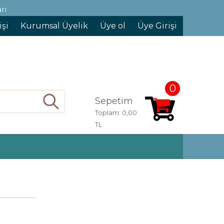
rı
işi
Kurumsal Üyelik
Üye ol
Üye Girişi
0
Sepetim
Ara
Toplam:
0,00
TL