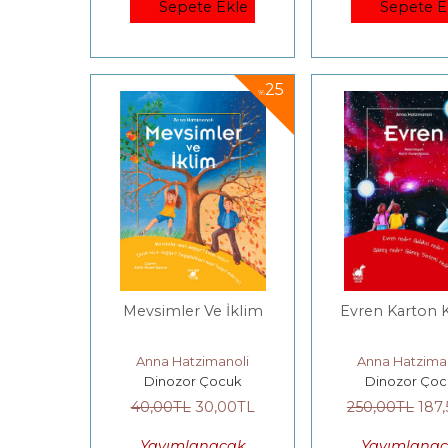
Sepete Ekle
Sepete E
25
%
Mevsimler Ve İklim
Evren Karton 
Anna Hatzimanoli
Anna Hatzima
Dinozor Çocuk
Dinozor Çoc
40
,00
TL
30
,00
TL
250
,00
TL
187
Yayımlanacak
Yayımlana