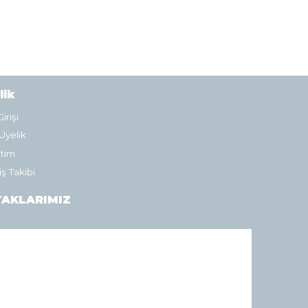
lik
irişi
Üyelik
tim
iş Takibi
AKLARIMIZ