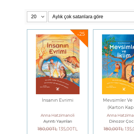
25
%
İnsanın Evrimi
Mevsimler Ve 
(Karton Kap
Anna Hatzimanoli
Anna Hatzima
Ayrıntı Yayınları
Dinozor Çoc
180
,00
TL
135
,00
TL
180
,00
TL
135