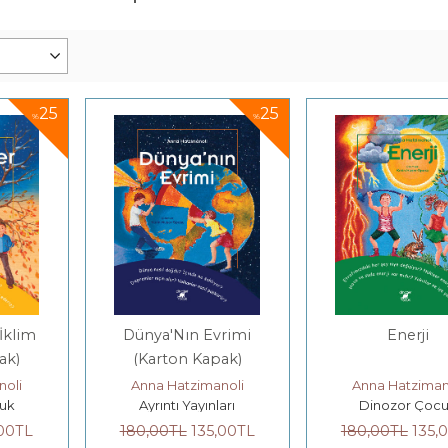
25
25
%
%
İklim
Dünya'Nın Evrimi
Enerji
ak)
(Karton Kapak)
noli
Anna Hatzimanoli
Anna Hatziman
uk
Ayrıntı Yayınları
Dinozor Çoc
,00
TL
180
,00
TL
135
,00
TL
180
,00
TL
135
,