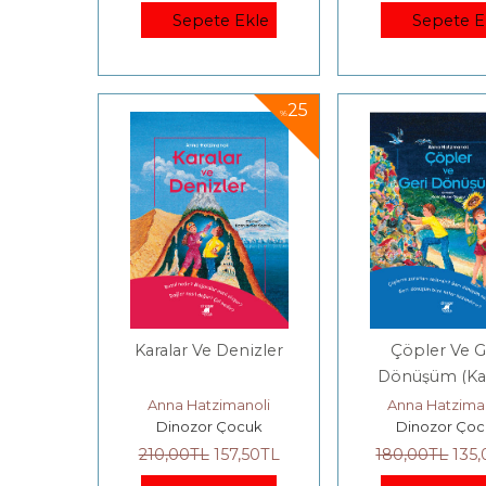
Sepete Ekle
Sepete E
25
%
Karalar Ve Denizler
Çöpler Ve G
Dönüşüm (Ka
Kapak)
Anna Hatzimanoli
Anna Hatzima
Dinozor Çocuk
Dinozor Çoc
210
,00
TL
157
,50
TL
180
,00
TL
135