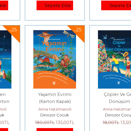
kle
Sepete Ekle
Sepete Ek
25
25
%
%
eri
Yaşamın Evrimi
Çöpler Ve Ge
rton
(Karton Kapak)
Dönüşüm
noli
Anna Hatzimanoli
Anna Hatziman
uk
Dinozor Çocuk
Dinozor Çoc
,00
TL
180
,00
TL
135
,00
TL
18
,00
TL
13
,50