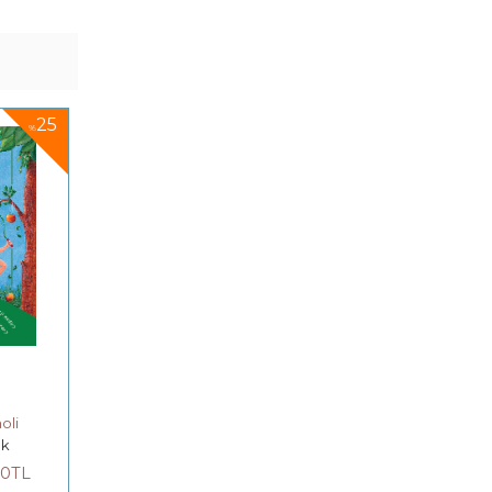
25
%
oli
uk
00
TL