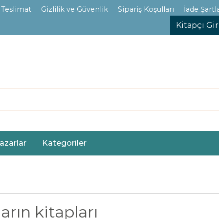
 Teslimat
Gizlilik ve Güvenlik
Sipariş Koşulları
İade Şartla
Kitapçı Gir
azarlar
Kategoriler
rın kitapları