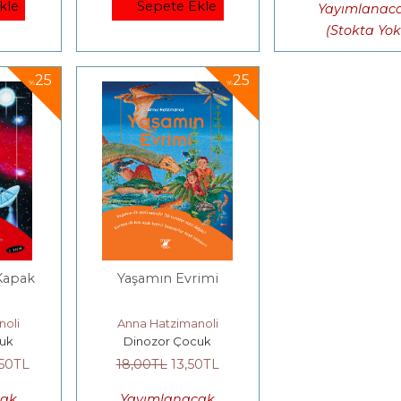
kle
Sepete Ekle
Yayımlanac
(Stokta Yok
25
25
%
%
Kapak
Yaşamın Evrimi
noli
Anna Hatzimanoli
uk
Dinozor Çocuk
,50
TL
18
,00
TL
13
,50
TL
cak
Yayımlanacak