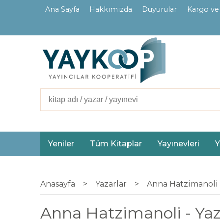
Ana Sayfa
Hakkımızda
Duyurular
Kargo ve
İletişim
Ortaklarımız
Yeniler
Tüm Kitaplar
Yayınevleri
Y
Anasayfa
>
Yazarlar
>
Anna Hatzimanoli
Anna Hatzimanoli - Yaza