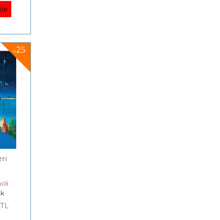
le
25
%
ri
oli
uk
TL