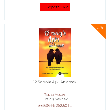
Sepete Ekle
25
%
12 Soruyla Aşkı Anlamak
Topaz Adizes
Kuraldışı Yayınevi
350
,00
TL
262
,50
TL