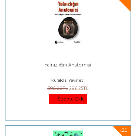
Yalnızlığın Anatomisi
Kuraldışı Yayınevi
395
,00
TL
296
,25
TL
Sepete Ekle
25
%