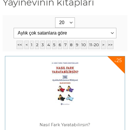
Yayınevinin kitapları
<<
<
1
2
3
4
5
6
7
8
9
10
11-20
>
>>
25
%
Nasıl Fark Yaratabilirsin?