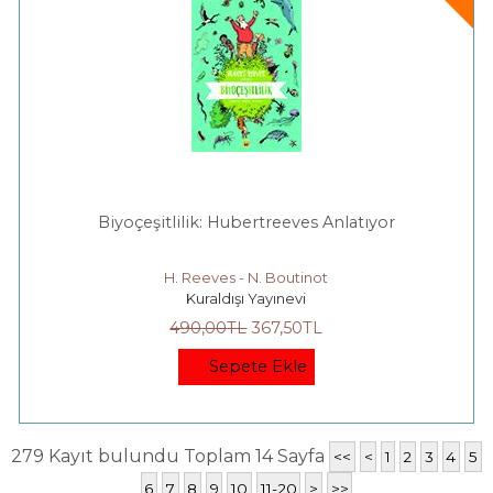
Biyoçeşitlilik: Hubertreeves Anlatıyor
H. Reeves - N. Boutinot
Kuraldışı Yayınevi
490
,00
TL
367
,50
TL
Sepete Ekle
279 Kayıt bulundu Toplam 14 Sayfa
<<
<
1
2
3
4
5
6
7
8
9
10
11-20
>
>>