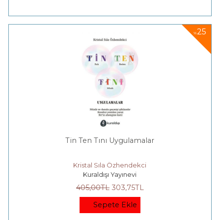
25
%
Tin Ten Tını Uygulamalar
Kristal Sıla Özhendekci
Kuraldışı Yayınevi
405
,00
TL
303
,75
TL
Sepete Ekle