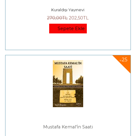
Kuraldışı Yayınevi
270
,00
TL
202
,50
TL
Sepete Ekle
25
%
Mustafa Kemal'İn Saati