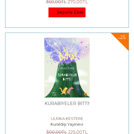
360
,00
TL
270
,00
TL
Sepete Ekle
25
%
KURABİYELER BİTTİ!
ULRIKA KESTERE
Kuraldışı Yayınevi
300
,00
TL
225
,00
TL