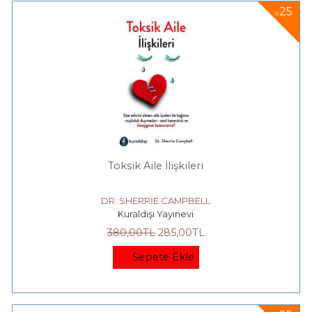
25
%
Toksik Aile İlişkileri
DR. SHERRİE CAMPBELL
Kuraldışı Yayınevi
380
,00
TL
285
,00
TL
Sepete Ekle