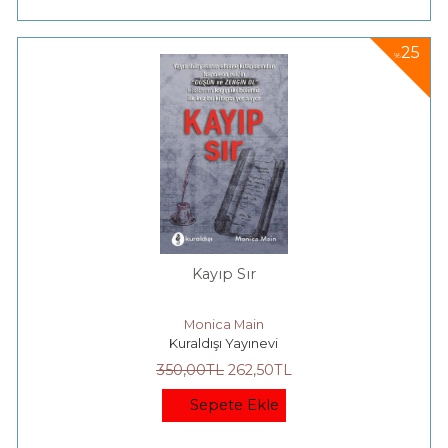
25
%
Kayıp Sır
Monica Main
Kuraldışı Yayınevi
350
,00
TL
262
,50
TL
Sepete Ekle