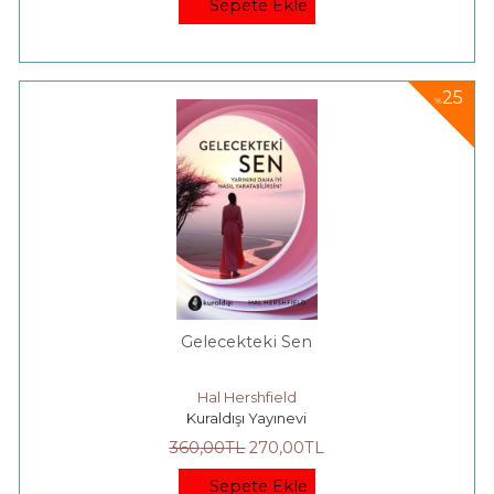
Sepete Ekle
25
%
Gelecekteki Sen
Hal Hershfield
Kuraldışı Yayınevi
360
,00
TL
270
,00
TL
Sepete Ekle