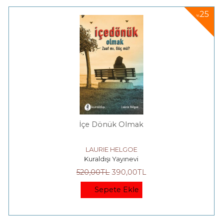
25
%
İçe Dönük Olmak
LAURIE HELGOE
Kuraldışı Yayınevi
520
,00
TL
390
,00
TL
Sepete Ekle