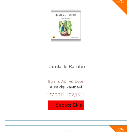
25
%
Damla İle Bambu
Sumru Ağıryürüyen
Kuraldışı Yayınevi
137
,00
TL
102
,75
TL
Sepete Ekle
25
%