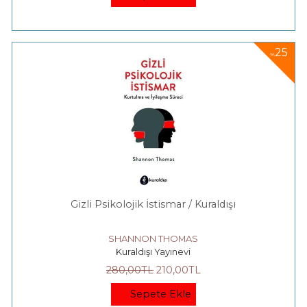
25
%
Gizli Psikolojik İstismar / Kuraldışı
SHANNON THOMAS
Kuraldışı Yayınevi
280
,00
TL
210
,00
TL
Sepete Ekle