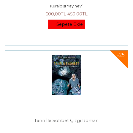
Kuraldışı Yayınevi
600
,00
TL
450
,00
TL
Sepete Ekle
25
%
Tanrı İle Sohbet Çizgi Roman