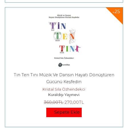
25
%
Tin Ten Tını Müzik Ve Dansın Hayatı Dönüştüren
Gücünü Keşfedin
Kristal Sıla Özhendekci
Kuraldışı Yayınevi
360
,00
TL
270
,00
TL
Sepete Ekle