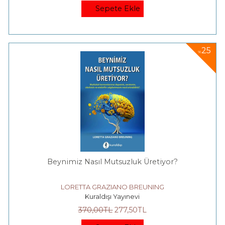
Sepete Ekle
25
%
Beynimiz Nasıl Mutsuzluk Üretiyor?
LORETTA GRAZIANO BREUNING
Kuraldışı Yayınevi
370
,00
TL
277
,50
TL