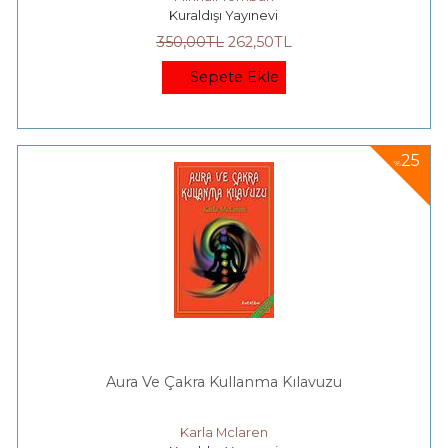
Kuraldışı Yayınevi
350
,00
TL
262
,50
TL
Sepete Ekle
25
%
Aura Ve Çakra Kullanma Kılavuzu
Karla Mclaren