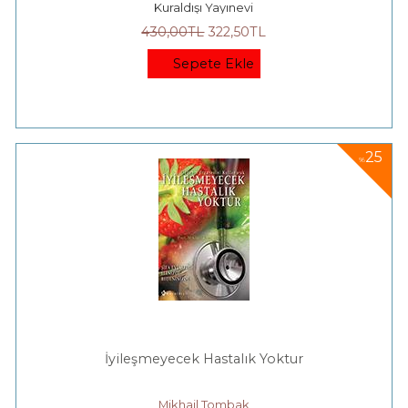
Kuraldışı Yayınevi
430
,00
TL
322
,50
TL
Sepete Ekle
25
%
İyileşmeyecek Hastalık Yoktur
Mikhail Tombak