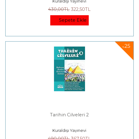
Kuraldışı Yayınevi
430
,00
TL
322
,50
TL
Sepete Ekle
25
%
Tarihin Cilveleri 2
Kuraldışı Yayınevi
490
,00
TL
367
,50
TL