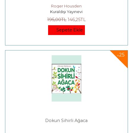
Roger Housden
Kuraldışı Yayınevi
195
,00
TL
146
,25
TL
Sepete Ekle
25
%
Dokun Sihirli Ağaca