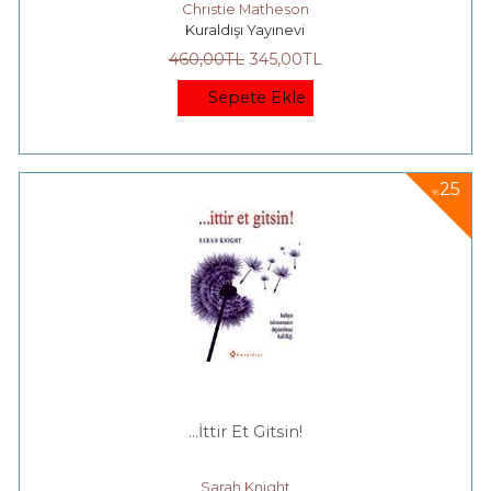
Christie Matheson
Kuraldışı Yayınevi
460
,00
TL
345
,00
TL
Sepete Ekle
25
%
…İttir Et Gitsin!
Sarah Knight