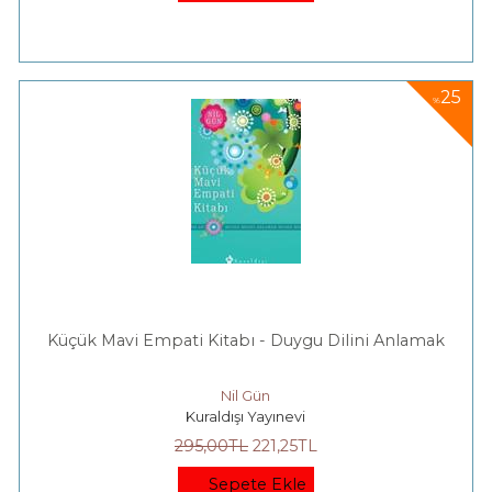
25
%
Küçük Mavi Empati Kitabı - Duygu Dilini Anlamak
Nil Gün
Kuraldışı Yayınevi
295
,00
TL
221
,25
TL
Sepete Ekle