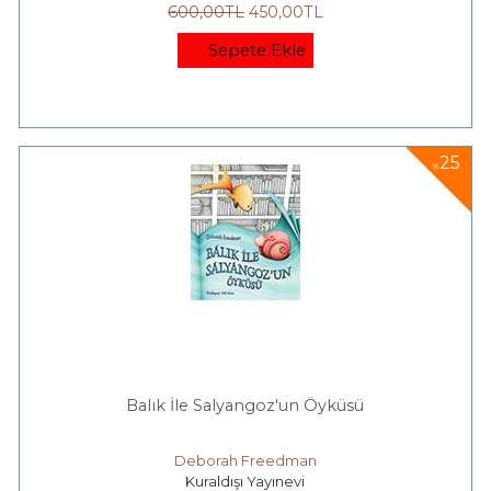
600
,00
TL
450
,00
TL
Sepete Ekle
25
%
Balık İle Salyangoz'un Öyküsü
Deborah Freedman
Kuraldışı Yayınevi