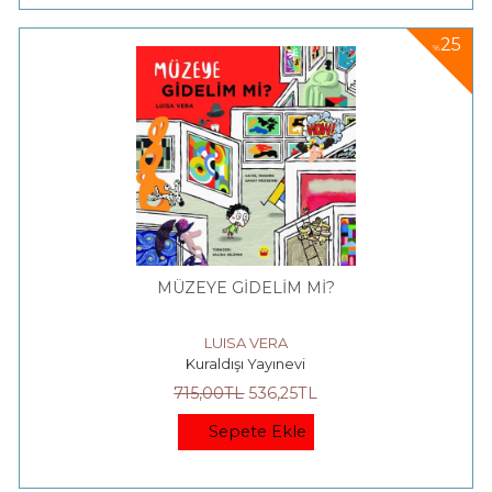
25
%
MÜZEYE GİDELİM Mİ?
LUISA VERA
Kuraldışı Yayınevi
715
,00
TL
536
,25
TL
Sepete Ekle