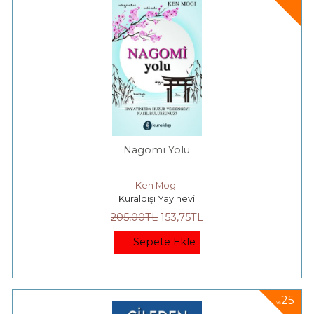
Nagomi Yolu
Ken Mogi
Kuraldışı Yayınevi
205
,00
TL
153
,75
TL
Sepete Ekle
25
%