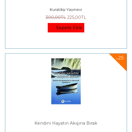
Kuraldışı Yayınevi
300
,00
TL
225
,00
TL
Sepete Ekle
25
%
Kendini Hayatın Akışına Bırak