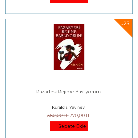
25
%
Pazartesi Rejime Başlıyorum!
Kuraldışı Yayınevi
360
,00
TL
270
,00
TL
Sepete Ekle