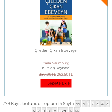
Çileden Çıkan Ebeveyn
Carla Naumburg
Kuraldışı Yayınevi
350
,00
TL
262
,50
TL
Sepete Ekle
279 Kayıt bulundu Toplam 14 Sayfa
<<
<
1
2
3
4
5
6
7
8
9
10
11-20
>
>>