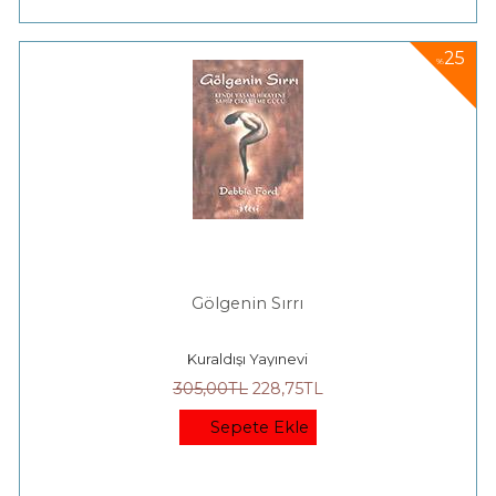
25
%
Gölgenin Sırrı
Kuraldışı Yayınevi
305
,00
TL
228
,75
TL
Sepete Ekle