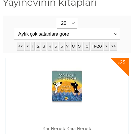
Yayınevinin kitapları
<<
<
1
2
3
4
5
6
7
8
9
10
11-20
>
>>
25
%
Kar Benek Kara Benek