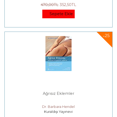
470
,00
TL
352
,50
TL
Sepete Ekle
25
%
Ağrısız Eklemler
Dr. Barbara Hendel
Kuraldışı Yayınevi