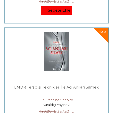
450
,00
TL
337
,50
TL
Sepete Ekle
25
%
EMDR Terapisi Teknikleri İle Acı Anıları Silmek
Dr. Francine Shapiro
Kuraldışı Yayınevi
450
,00
TL
337
,50
TL