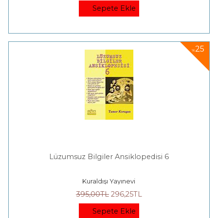
Sepete Ekle
25
%
Lüzumsuz Bilgiler Ansiklopedisi 6
Kuraldışı Yayınevi
395
,00
TL
296
,25
TL
Sepete Ekle