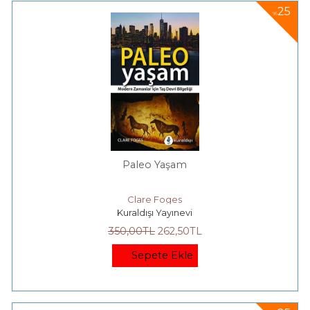
25
%
Paleo Yaşam
Clare Foges
Kuraldışı Yayınevi
350
,00
TL
262
,50
TL
Sepete Ekle