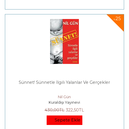
25
%
Sünnet! Sünnetle İlgili Yalanlar Ve Gerçekler
Nil Gün
Kuraldışı Yayınevi
430
,00
TL
322
,50
TL
Sepete Ekle