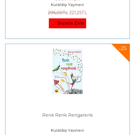
Kuraldışı Yayınevi
295
,00
TL
221
,25
TL
Sepete Ekle
25
%
Renk Renk Rengarenk
Kuraldışı Yayınevi