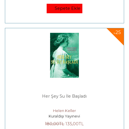
Sepete Ekle
25
%
Her Şey Su İle Başladı
Helen Keller
Kuraldışı Yayınevi
180
,00
TL
135
,00
TL