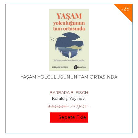
25
%
YAŞAM YOLCULUĞUNUN TAM ORTASINDA
BARBARA BLEISCH
Kuraldışı Yayınevi
370
,00
TL
277
,50
TL
Sepete Ekle