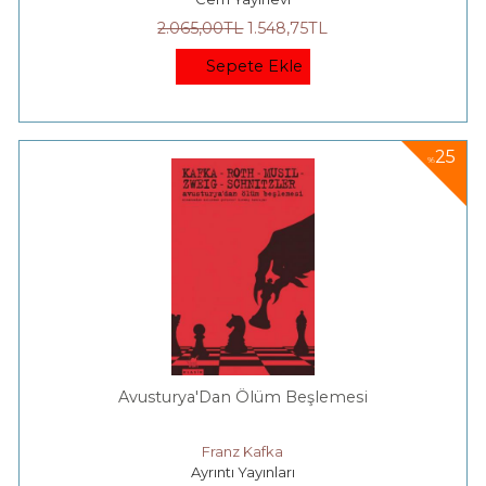
2.065
,00
TL
1.548
,75
TL
Sepete Ekle
25
%
Avusturya'Dan Ölüm Beşlemesi
Franz Kafka
Ayrıntı Yayınları