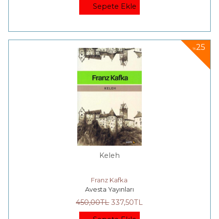
Sepete Ekle
25
%
Keleh
Franz Kafka
Avesta Yayınları
450
,00
TL
337
,50
TL