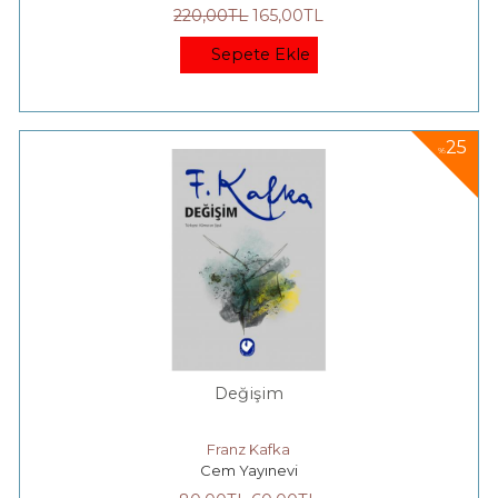
220
,00
TL
165
,00
TL
Sepete Ekle
25
%
Değişim
Franz Kafka
Cem Yayınevi