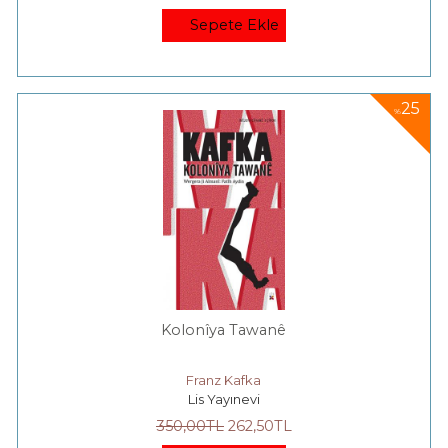
Sepete Ekle
25
%
Kolonîya Tawanê
Franz Kafka
Lis Yayınevi
350
,00
TL
262
,50
TL