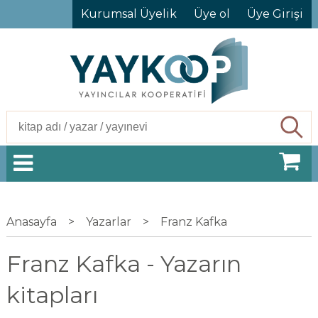
Kurumsal Üyelik
Üye ol
Üye Girişi
Ara
Anasayfa
>
Yazarlar
>
Franz Kafka
Franz Kafka - Yazarın
kitapları