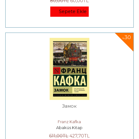
80
,00
TL
60
,00
TL
Sepete Ekle
30
%
Замок
Franz Kafka
Abaküs Kitap
611
,00
TL
427
,70
TL