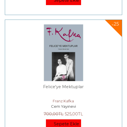
Sepete Ekle
25
%
Felice'ye Mektuplar
Franz Kafka
Cem Yayınevi
700
,00
TL
525
,00
TL
Sepete Ekle