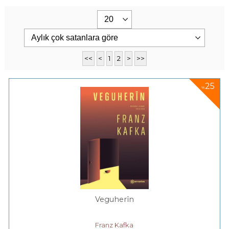
<<
<
1
2
>
>>
25
%
Veguherîn
Franz Kafka