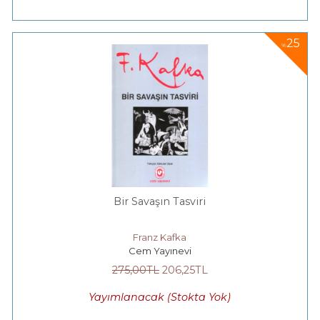
25
%
Bir Savaşın Tasviri
Franz Kafka
Cem Yayınevi
275
,00
TL
206
,25
TL
Yayımlanacak (Stokta Yok)