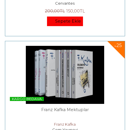
Cervantes
200
,00
TL
150
,00
TL
Sepete Ekle
25
%
KARGO BEDAVA
Franz Kafka Mektuplar
Franz Kafka
Cem Yayınevi