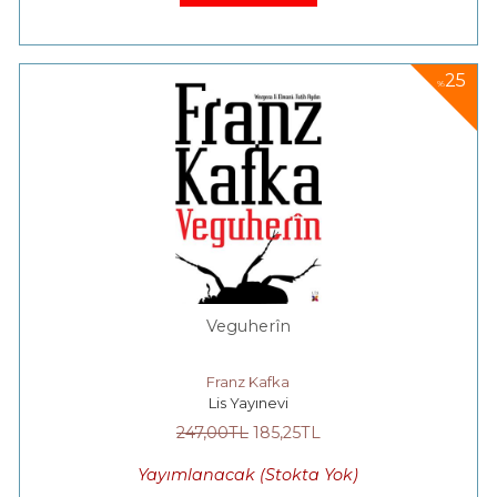
25
%
Veguherîn
Franz Kafka
Lis Yayınevi
247
,00
TL
185
,25
TL
Yayımlanacak (Stokta Yok)