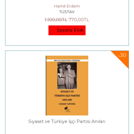
Hamit Erdem
TÜSTAV
1.100
,00
TL
770
,00
TL
Sepete Ekle
30
%
Siyaset ve Türkiye İşçi Partisi Anıları