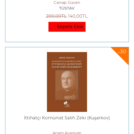
Cenap Güven
TÜSTAV
200
,00
TL
140
,00
TL
Sepete Ekle
30
%
İttihatçı Komünist Salih Zeki (Kuşarkov)
Arsen Avagyan