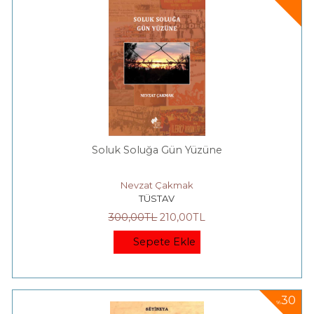
Soluk Soluğa Gün Yüzüne
Nevzat Çakmak
TÜSTAV
300
,00
TL
210
,00
TL
Sepete Ekle
30
%