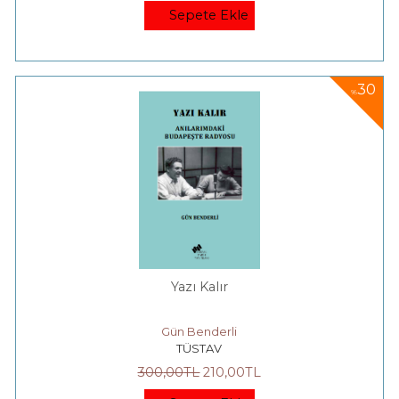
Sepete Ekle
30
%
Yazı Kalır
Gün Benderli
TÜSTAV
300
,00
TL
210
,00
TL