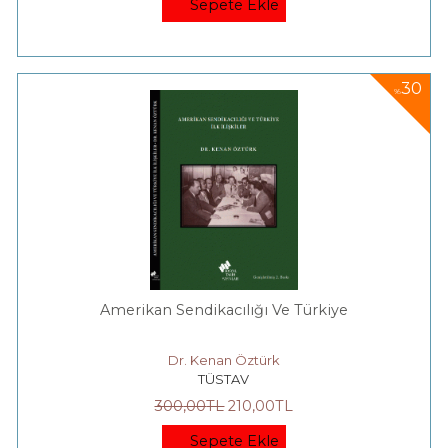
Sepete Ekle
30
%
Amerikan Sendikacılığı Ve Türkiye
Dr. Kenan Öztürk
TÜSTAV
300
,00
TL
210
,00
TL
Sepete Ekle