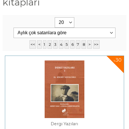
kitapları
<<
<
1
2
3
4
5
6
7
8
>
>>
30
%
Dergi Yazıları