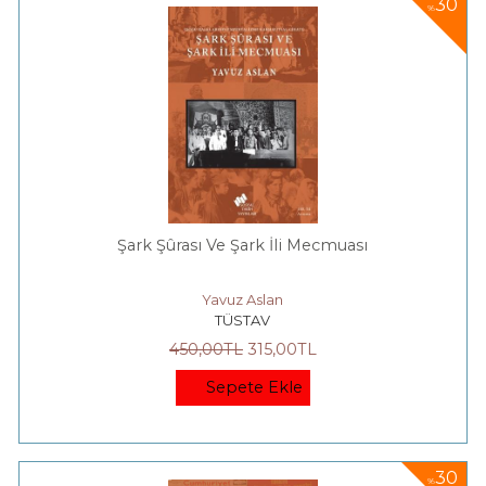
30
%
Şark Şûrası Ve Şark İli Mecmuası
Yavuz Aslan
TÜSTAV
450
,00
TL
315
,00
TL
Sepete Ekle
30
%