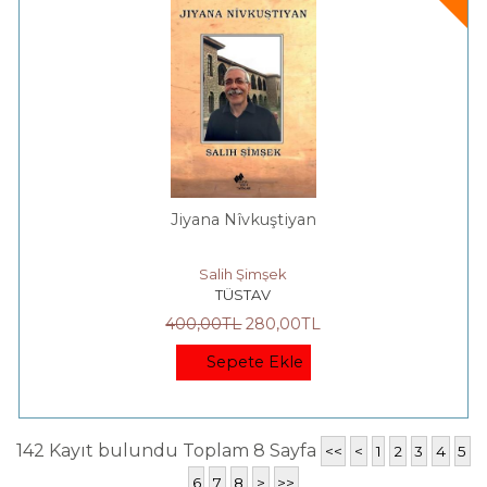
Jiyana Nîvkuştiyan
Salih Şimşek
TÜSTAV
400
,00
TL
280
,00
TL
Sepete Ekle
142 Kayıt bulundu Toplam 8 Sayfa
<<
<
1
2
3
4
5
6
7
8
>
>>