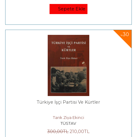
Sepete Ekle
30
%
Türkiye İşçi Partisi Ve Kürtler
Tarık Ziya Ekinci
TÜSTAV
300
,00
TL
210
,00
TL