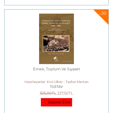
30
%
Emek, Toplum Ve Siyaset
Hazırlayanlar: Erol Ülker - Tayfun Mertan
TÜSTAV
325
,00
TL
227
,50
TL
Sepete Ekle