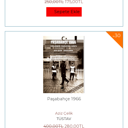
250
,00
TL
175
,00
TL
Sepete Ekle
30
%
Paşabahçe 1966
Aziz Çelik
TÜSTAV
400
,00
TL
280
,00
TL