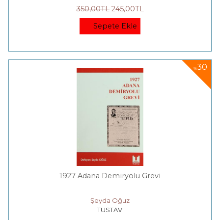
350
,00
TL
245
,00
TL
Sepete Ekle
30
%
1927 Adana Demiryolu Grevi
Şeyda Oğuz
TÜSTAV