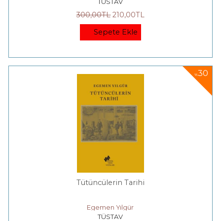
TÜSTAV
300
,00
TL
210
,00
TL
Sepete Ekle
30
%
Tütüncülerin Tarihi
Egemen Yılgür
TÜSTAV