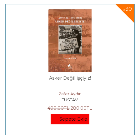
30
%
Asker Değil İşçiyiz!
Zafer Aydın
TÜSTAV
400
,00
TL
280
,00
TL
Sepete Ekle