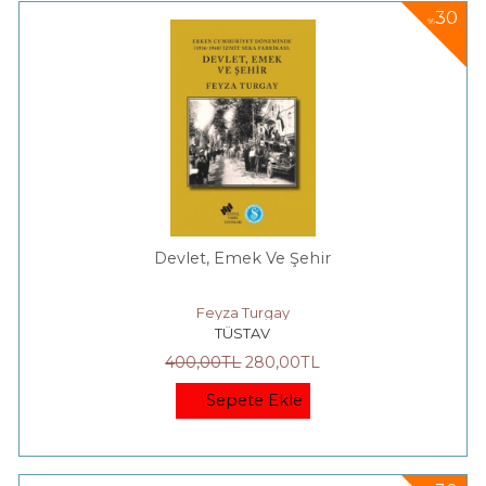
30
%
Devlet, Emek Ve Şehir
Feyza Turgay
TÜSTAV
400
,00
TL
280
,00
TL
Sepete Ekle