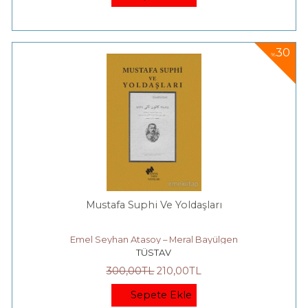
30
%
Mustafa Suphi Ve Yoldaşları
Emel Seyhan Atasoy – Meral Bayülgen
TÜSTAV
300
,00
TL
210
,00
TL
Sepete Ekle