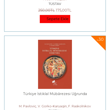
TÜSTAV
250
,00
TL
175
,00
TL
Sepete Ekle
30
%
Türkiye İstiklal Mübârezesi Uğrunda
M. Pavloviç, V. Gorko-Karyagin, F. Raskolnikov