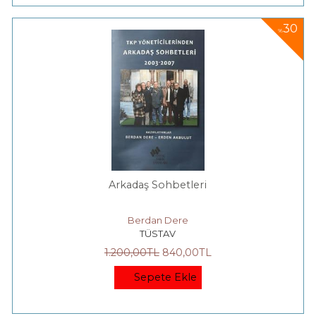
30
%
Arkadaş Sohbetleri
Berdan Dere
TÜSTAV
1.200
,00
TL
840
,00
TL
Sepete Ekle