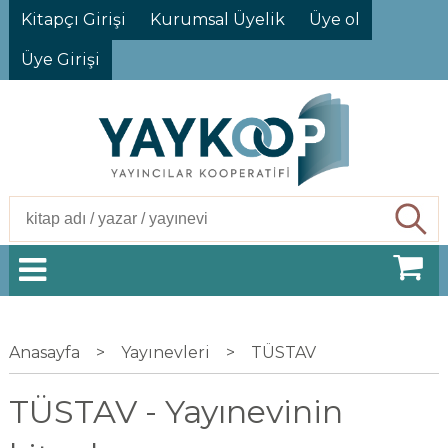
Kitapçı Girişi
Kurumsal Üyelik
Üye ol
Üye Girişi
Ara
Anasayfa
>
Yayınevleri
>
TÜSTAV
TÜSTAV - Yayınevinin