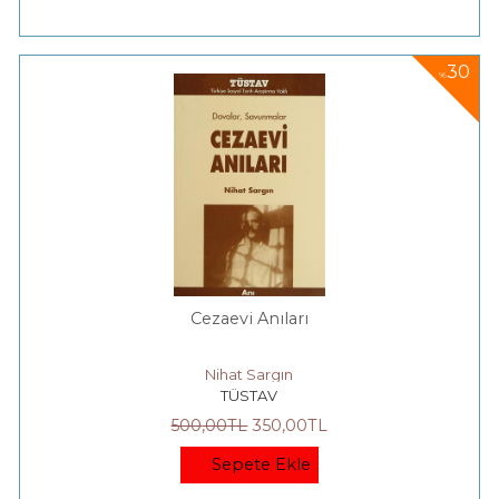
30
%
Cezaevi Anıları
Nihat Sargın
TÜSTAV
500
,00
TL
350
,00
TL
Sepete Ekle