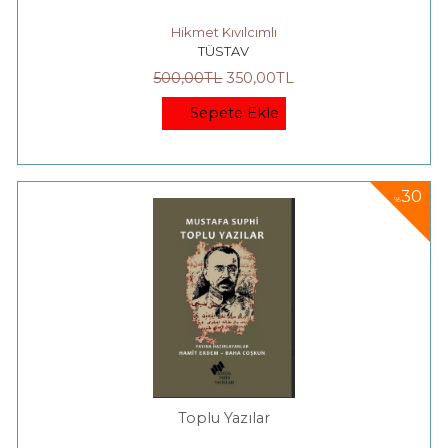
Hikmet Kıvılcımlı
TÜSTAV
500
,00
TL
350
,00
TL
Sepete Ekle
30
%
Toplu Yazılar