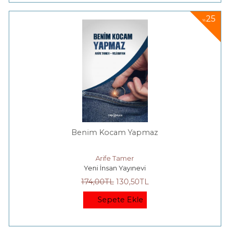
25
%
Benim Kocam Yapmaz
Arife Tamer
Yeni İnsan Yayınevi
174
,00
TL
130
,50
TL
Sepete Ekle