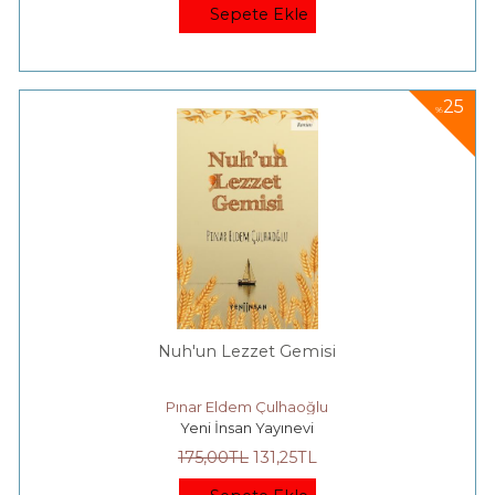
Sepete Ekle
25
%
Nuh'un Lezzet Gemisi
Pınar Eldem Çulhaoğlu
Yeni İnsan Yayınevi
175
,00
TL
131
,25
TL