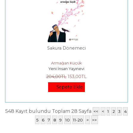
Sakura Dönemeci
Armağan Küçük
Yeni İnsan Yayınevi
204
,00
TL
153
,00
TL
Sepete Ekle
548 Kayıt bulundu Toplam 28 Sayfa
<<
<
1
2
3
4
5
6
7
8
9
10
11-20
>
>>