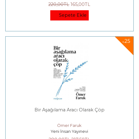
220
,00
TL
165
,00
TL
Sepete Ekle
25
%
Bir Aşağılama Aracı Olarak Çöp
Ömer Faruk
Yeni İnsan Yayınevi