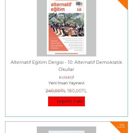
Alternatif Eğitim Dergisi - 10: Alternatif Demokratik
Okullar
Kolektif
Yeni İnsan Yayınevi
240
,00
TL
180
,00
TL
Sepete Ekle
25
%