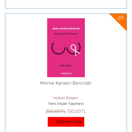
25
%
Meme Kanseri Bencildir
Nüket Bilgen
Yeni İnsan Yayınevi
200
,00
TL
150
,00
TL
Sepete Ekle