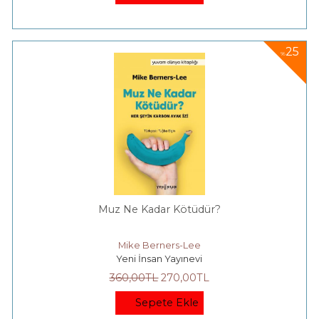
25
%
Muz Ne Kadar Kötüdür?
Mike Berners-Lee
Yeni İnsan Yayınevi
360
,00
TL
270
,00
TL
Sepete Ekle