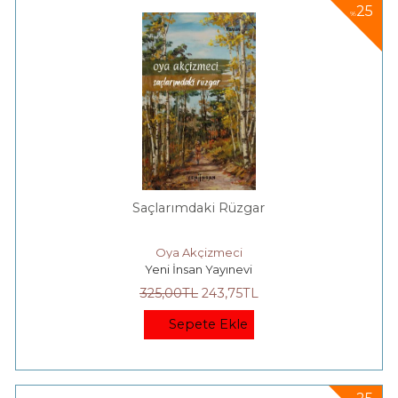
25
%
Saçlarımdaki Rüzgar
Oya Akçizmeci
Yeni İnsan Yayınevi
325
,00
TL
243
,75
TL
Sepete Ekle