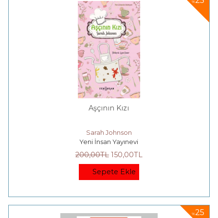
25
%
Aşçının Kızı
Sarah Johnson
Yeni İnsan Yayınevi
200
,00
TL
150
,00
TL
Sepete Ekle
25
%