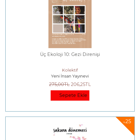
Üç Ekoloji 10: Gezi Direnişi
Kolektif
Yeni İnsan Yayınevi
275
,00
TL
206
,25
TL
Sepete Ekle
25
%