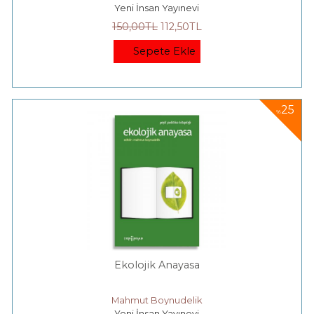
Yeni İnsan Yayınevi
150
,00
TL
112
,50
TL
Sepete Ekle
25
%
Ekolojik Anayasa
Mahmut Boynudelik
Yeni İnsan Yayınevi