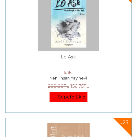
Lö Aşk
Enki
Yeni İnsan Yayınevi
209
,00
TL
156
,75
TL
Sepete Ekle
25
%