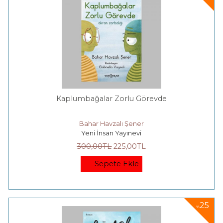
Kaplumbağalar Zorlu Görevde
Bahar Havzalı Şener
Yeni İnsan Yayınevi
300
,00
TL
225
,00
TL
Sepete Ekle
25
%