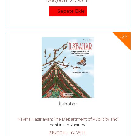
290
,00
TL
217
,50
TL
Sepete Ekle
25
%
İlkbahar
Yayına Hazırlayan: The Department of Publicity and
Yeni İnsan Yayınevi
Education of the Palace Museum
215
,00
TL
161
,25
TL