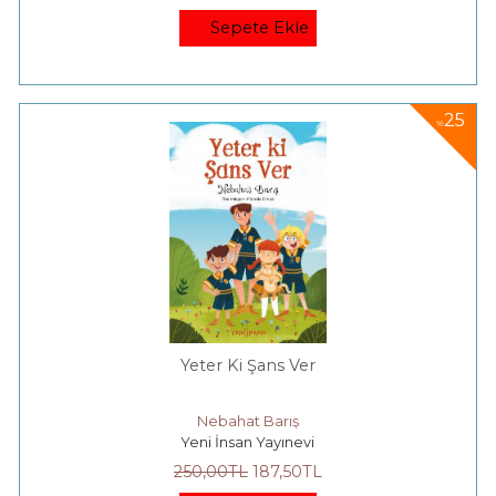
Sepete Ekle
25
%
Yeter Ki Şans Ver
Nebahat Barış
Yeni İnsan Yayınevi
250
,00
TL
187
,50
TL