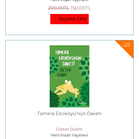
200
,00
TL
150
,00
TL
Sepete Ekle
25
%
Tamera Ekoköyü'nün Daveti
Dieter Duhm
Yeni İnsan Yayınevi