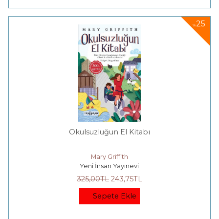
25
%
Okulsuzluğun El Kitabı
Mary Griffith
Yeni İnsan Yayınevi
325
,00
TL
243
,75
TL
Sepete Ekle