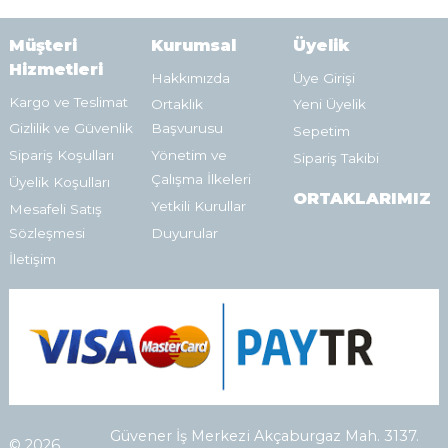
Müşteri
Kurumsal
Üyelik
Hizmetleri
Hakkımızda
Üye Girişi
Kargo ve Teslimat
Ortaklık
Yeni Üyelik
Gizlilik ve Güvenlik
Başvurusu
Sepetim
Sipariş Koşulları
Yönetim ve
Sipariş Takibi
Çalışma İlkeleri
Üyelik Koşulları
ORTAKLARIMIZ
Yetkili Kurullar
Mesafeli Satış
Sözleşmesi
Duyurular
İletişim
Güvener İş Merkezi Akçaburgaz Mah. 3137.
© 2026