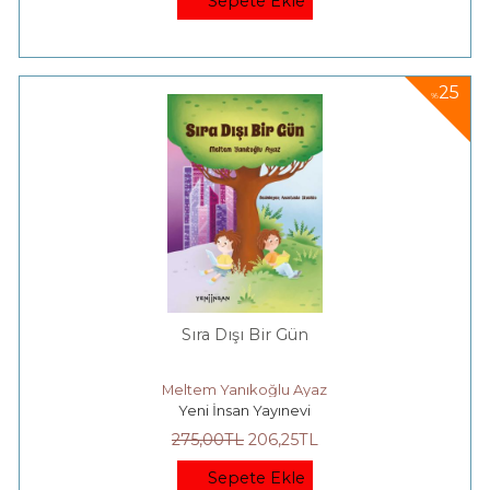
Sepete Ekle
25
%
Sıra Dışı Bir Gün
Meltem Yanıkoğlu Ayaz
Yeni İnsan Yayınevi
275
,00
TL
206
,25
TL
Sepete Ekle