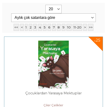
<<
<
1
2
3
4
5
6
7
8
9
10
11-20
>
>>
25
%
Çocuklardan Yarasaya Mektuplar
Çiler Çelikler