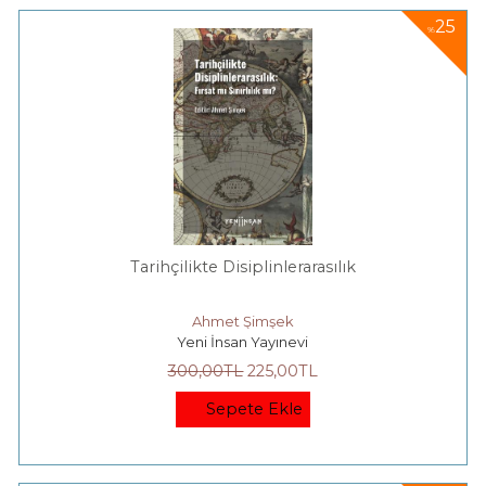
25
%
Tarihçilikte Disiplinlerarasılık
Ahmet Şimşek
Yeni İnsan Yayınevi
300
,00
TL
225
,00
TL
Sepete Ekle