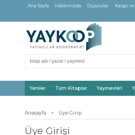
Ana Sayfa
Hakkımızda
Duyurular
Kargo ve
İletişim
Ortaklarımız
Yeniler
Tüm Kitaplar
Yayınevleri
Y
Anasayfa
>
Üye Girişi
Üye Girişi