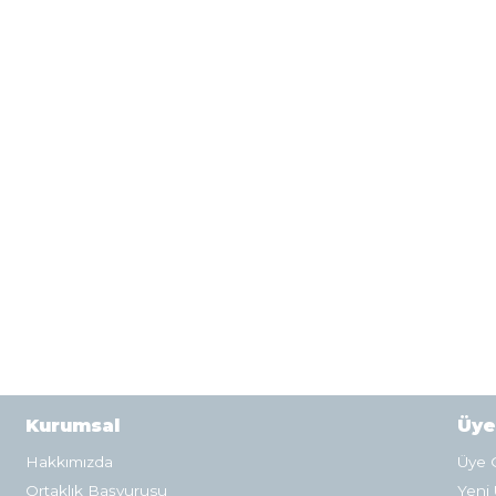
Kurumsal
Üye
Hakkımızda
Üye G
Ortaklık Başvurusu
Yeni 