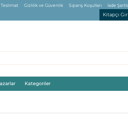
 Teslimat
Gizlilik ve Güvenlik
Sipariş Koşulları
İade Şartla
Kitapçı Gir
azarlar
Kategoriler