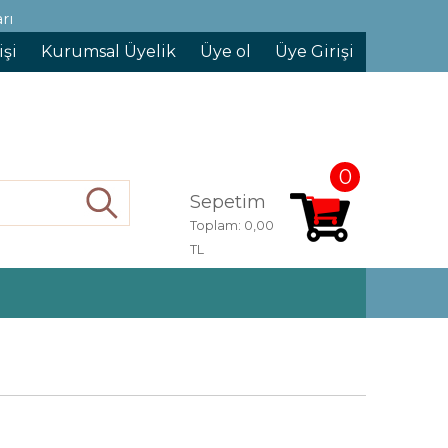
rı
işi
Kurumsal Üyelik
Üye ol
Üye Girişi
0
Sepetim
Ara
Toplam:
0,00
TL